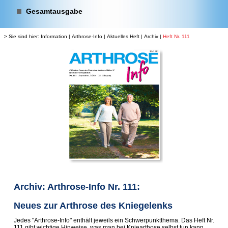
Gesamtausgabe
> Sie sind hier:
Information
|
Arthrose-Info
|
Aktuelles Heft
|
Archiv
|
Heft Nr. 111
Archiv: Arthrose-Info Nr. 111:
Neues zur Arthrose des Kniegelenks
Jedes "Arthrose-Info" enthält jeweils ein Schwerpunktthema. Das Heft Nr.
111 gibt wichtige Hinweise, was man bei Kniearthose selbst tun kann.