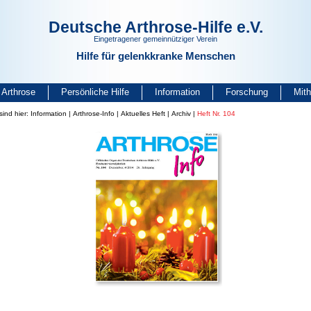
Deutsche Arthrose-Hilfe e.V.
Eingetragener gemeinnütziger Verein
Hilfe für gelenkkranke Menschen
Arthrose
Persönliche Hilfe
Information
Forschung
Mit
sind hier:
Information
|
Arthrose-Info
|
Aktuelles Heft
|
Archiv
|
Heft Nr. 104