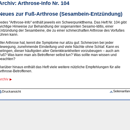
Archiv: Arthrose-Info Nr. 104
Neues zur Fuß-Arthrose (Sesambein-Entzündung)
Jedes "Arthrose-Info" enthält jeweils ein Schwerpunktthema. Das Heft Nr. 104 gibt
wichtige Hinweise zur Behandlung der sogenannten Sesamo-Iditis, einer
Entzündung der Sesambeine, die zu einer schmerzhaften Arthrose des Vorfußes
führen kann.
Wer Arthrose hat, kennt die Symptome nur allzu gut: Schmerzen bei jeder
Bewegung, zunehmende Einsteifung und viele Nächte ohne Schlaf. Kann es
gelingen, dieser häufigsten aller Gelenkkrankheiten vorzubeugen – auch am
Fuß? Was kann man als Betroffener selbst tun? Was sollte man wissen und
beachten?
Darüber hinaus enthält das Heft viele weitere nützliche Empfehlungen für alle
Arthrose-Betroffenen.
Archiv
Seitenanfan
Druckansicht