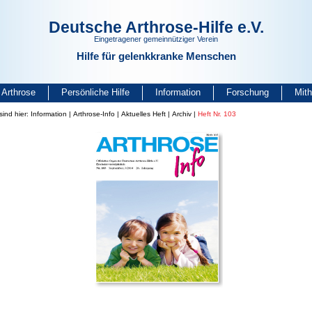
Deutsche Arthrose-Hilfe e.V.
Eingetragener gemeinnütziger Verein
Hilfe für gelenkkranke Menschen
Arthrose
Persönliche Hilfe
Information
Forschung
Mit
sind hier:
Information
|
Arthrose-Info
|
Aktuelles Heft
|
Archiv
|
Heft Nr. 103