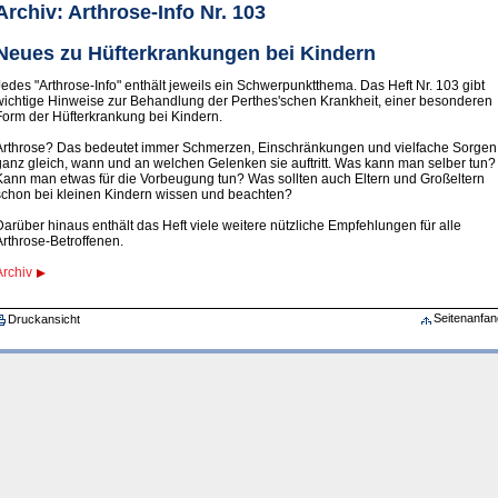
Archiv: Arthrose-Info Nr. 103
Neues zu Hüfterkrankungen bei Kindern
Jedes "Arthrose-Info" enthält jeweils ein Schwerpunktthema. Das Heft Nr. 103 gibt
wichtige Hinweise zur Behandlung der Perthes'schen Krankheit, einer besonderen
Form der Hüfterkrankung bei Kindern.
Arthrose? Das bedeutet immer Schmerzen, Einschränkungen und vielfache Sorgen
ganz gleich, wann und an welchen Gelenken sie auftritt. Was kann man selber tun?
Kann man etwas für die Vorbeugung tun? Was sollten auch Eltern und Großeltern
schon bei kleinen Kindern wissen und beachten?
Darüber hinaus enthält das Heft viele weitere nützliche Empfehlungen für alle
Arthrose-Betroffenen.
Archiv
Seitenanfan
Druckansicht