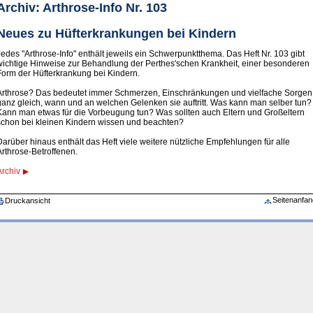
Archiv: Arthrose-Info Nr. 103
Neues zu Hüfterkrankungen bei Kindern
Jedes "Arthrose-Info" enthält jeweils ein Schwerpunktthema. Das Heft Nr. 103 gibt
wichtige Hinweise zur Behandlung der Perthes'schen Krankheit, einer besonderen
Form der Hüfterkrankung bei Kindern.
Arthrose? Das bedeutet immer Schmerzen, Einschränkungen und vielfache Sorgen
ganz gleich, wann und an welchen Gelenken sie auftritt. Was kann man selber tun?
Kann man etwas für die Vorbeugung tun? Was sollten auch Eltern und Großeltern
schon bei kleinen Kindern wissen und beachten?
Darüber hinaus enthält das Heft viele weitere nützliche Empfehlungen für alle
Arthrose-Betroffenen.
Archiv
Seitenanfan
Druckansicht