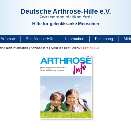
Deutsche Arthrose-Hilfe e.V.
Eingetragener gemeinnütziger Verein
Hilfe für gelenkkranke Menschen
Arthrose
Persönliche Hilfe
Information
Forschung
Mit
sind hier:
Information
|
Arthrose-Info
|
Aktuelles Heft
|
Archiv
|
Heft Nr. 103