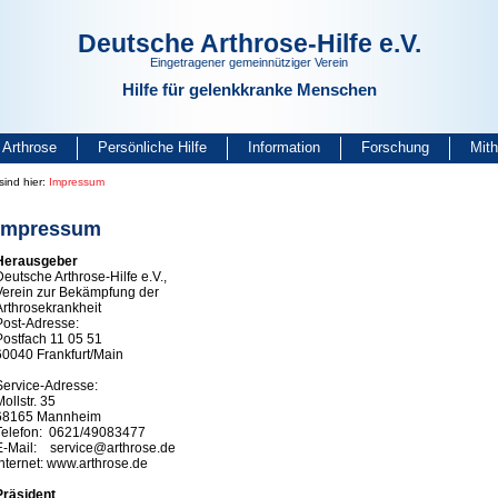
Deutsche Arthrose-Hilfe e.V.
Eingetragener gemeinnütziger Verein
Hilfe für gelenkkranke Menschen
Arthrose
Persönliche Hilfe
Information
Forschung
Mit
sind hier:
Impressum
Impressum
Herausgeber
Deutsche Arthrose-Hilfe e.V.,
Verein zur Bekämpfung der
Arthrosekrankheit
Post-Adresse:
Postfach 11 05 51
60040 Frankfurt/Main
Service-Adresse:
Mollstr. 35
68165 Mannheim
Telefon: 0621/49083477
E-Mail: service@arthrose.de
Internet: www.arthrose.de
Präsident