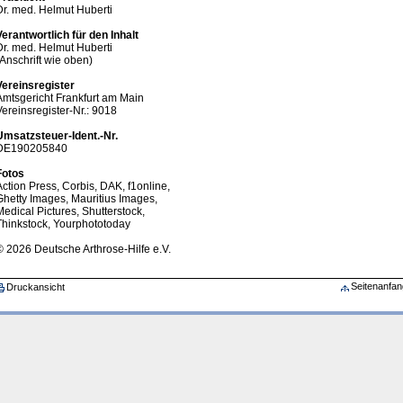
Dr. med. Helmut Huberti
Verantwortlich für den Inhalt
Dr. med. Helmut Huberti
(Anschrift wie oben)
Vereinsregister
Amtsgericht Frankfurt am Main
Vereinsregister-Nr.: 9018
Umsatzsteuer-Ident.-Nr.
DE190205840
Fotos
Action Press, Corbis, DAK, f1online,
Ghetty Images, Mauritius Images,
Medical Pictures, Shutterstock,
Thinkstock, Yourphototoday
© 2026 Deutsche Arthrose-Hilfe e.V.
Seitenanfan
Druckansicht