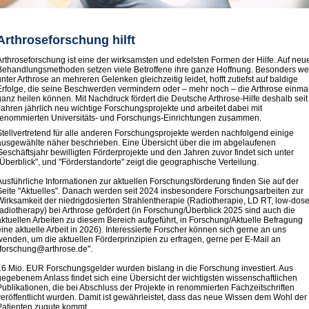
Arthroseforschung hilft
Arthroseforschung ist eine der wirksamsten und edelsten Formen der Hilfe. Auf neu
Behandlungsmethoden setzen viele Betroffene ihre ganze Hoffnung. Besonders we
unter Arthrose an mehreren Gelenken gleichzeitig leidet, hofft zutiefst auf baldige
Erfolge, die seine Beschwerden vermindern oder – mehr noch – die Arthrose einma
ganz heilen können. Mit Nachdruck fördert die Deutsche Arthrose-Hilfe deshalb seit
Jahren jährlich neu wichtige Forschungsprojekte und arbeitet dabei mit
renommierten Universitäts- und Forschungs-Einrichtungen zusammen.
Stellvertretend für alle anderen Forschungsprojekte werden nachfolgend einige
ausgewählte näher beschrieben. Eine Übersicht über die im abgelaufenen
Geschäftsjahr bewilligten Förderprojekte und den Jahren zuvor findet sich unter
"Überblick", und "Förderstandorte" zeigt die geographische Verteilung.
Ausführliche Informationen zur aktuellen Forschungsförderung finden Sie auf der
Seite "Aktuelles". Danach werden seit 2024 insbesondere Forschungsarbeiten zur
Wirksamkeit der niedrigdosierten Strahlentherapie (Radiotherapie, LD RT, low-dos
radiotherapy) bei Arthrose gefördert (in Forschung/Überblick 2025 sind auch die
aktuellen Arbeiten zu diesem Bereich aufgeführt, in Forschung/Aktuelle Befragung
eine aktuelle Arbeit in 2026). Interessierte Forscher können sich gerne an uns
wenden, um die aktuellen Förderprinzipien zu erfragen, gerne per E-Mail an
"forschung@arthrose.de".
16 Mio. EUR Forschungsgelder wurden bislang in die Forschung investiert. Aus
gegebenem Anlass findet sich eine Übersicht der wichtigsten wissenschaftlichen
Publikationen, die bei Abschluss der Projekte in renommierten Fachzeitschriften
veröffentlicht wurden. Damit ist gewährleistet, dass das neue Wissen dem Wohl der
Patienten zugute kommt.