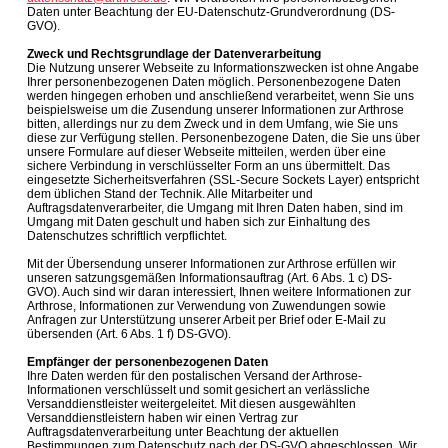
Daten unter Beachtung der EU-Datenschutz-Grundverordnung (DS-
GVO).
Zweck und Rechtsgrundlage der Datenverarbeitung
Die Nutzung unserer Webseite zu Informationszwecken ist ohne Angabe
Ihrer personenbezogenen Daten möglich. Personenbezogene Daten
werden hingegen erhoben und anschließend verarbeitet, wenn Sie uns
beispielsweise um die Zusendung unserer Informationen zur Arthrose
bitten, allerdings nur zu dem Zweck und in dem Umfang, wie Sie uns
diese zur Verfügung stellen. Personenbezogene Daten, die Sie uns über
unsere Formulare auf dieser Webseite mitteilen, werden über eine
sichere Verbindung in verschlüsselter Form an uns übermittelt. Das
eingesetzte Sicherheitsverfahren (SSL-Secure Sockets Layer) entspricht
dem üblichen Stand der Technik. Alle Mitarbeiter und
Auftragsdatenverarbeiter, die Umgang mit Ihren Daten haben, sind im
Umgang mit Daten geschult und haben sich zur Einhaltung des
Datenschutzes schriftlich verpflichtet.
Mit der Übersendung unserer Informationen zur Arthrose erfüllen wir
unseren satzungsgemäßen Informationsauftrag (Art. 6 Abs. 1 c) DS-
GVO). Auch sind wir daran interessiert, Ihnen weitere Informationen zur
Arthrose, Informationen zur Verwendung von Zuwendungen sowie
Anfragen zur Unterstützung unserer Arbeit per Brief oder E-Mail zu
übersenden (Art. 6 Abs. 1 f) DS-GVO).
Empfänger der personenbezogenen Daten
Ihre Daten werden für den postalischen Versand der Arthrose-
Informationen verschlüsselt und somit gesichert an verlässliche
Versanddienstleister weitergeleitet. Mit diesen ausgewählten
Versanddienstleistern haben wir einen Vertrag zur
Auftragsdatenverarbeitung unter Beachtung der aktuellen
Bestimmungen zum Datenschutz nach der DS-GVO abgeschlossen. Wir