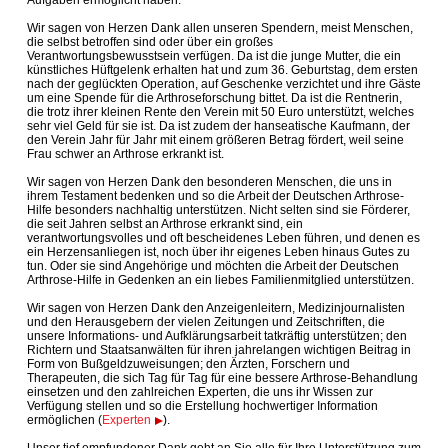
Aufgaben ermöglicht haben.
Wir sagen von Herzen Dank allen unseren Spendern, meist Menschen,
die selbst betroffen sind oder über ein großes
Verantwortungsbewusstsein verfügen. Da ist die junge Mutter, die ein
künstliches Hüftgelenk erhalten hat und zum 36. Geburtstag, dem ersten
nach der geglückten Operation, auf Geschenke verzichtet und ihre Gäste
um eine Spende für die Arthroseforschung bittet. Da ist die Rentnerin,
die trotz ihrer kleinen Rente den Verein mit 50 Euro unterstützt, welches
sehr viel Geld für sie ist. Da ist zudem der hanseatische Kaufmann, der
den Verein Jahr für Jahr mit einem größeren Betrag fördert, weil seine
Frau schwer an Arthrose erkrankt ist.
Wir sagen von Herzen Dank den besonderen Menschen, die uns in
ihrem Testament bedenken und so die Arbeit der Deutschen Arthrose-
Hilfe besonders nachhaltig unterstützen. Nicht selten sind sie Förderer,
die seit Jahren selbst an Arthrose erkrankt sind, ein
verantwortungsvolles und oft bescheidenes Leben führen, und denen es
ein Herzensanliegen ist, noch über ihr eigenes Leben hinaus Gutes zu
tun. Oder sie sind Angehörige und möchten die Arbeit der Deutschen
Arthrose-Hilfe in Gedenken an ein liebes Familienmitglied unterstützen.
Wir sagen von Herzen Dank den Anzeigenleitern, Medizinjournalisten
und den Herausgebern der vielen Zeitungen und Zeitschriften, die
unsere Informations- und Aufklärungsarbeit tatkräftig unterstützen; den
Richtern und Staatsanwälten für ihren jahrelangen wichtigen Beitrag in
Form von Bußgeldzuweisungen; den Ärzten, Forschern und
Therapeuten, die sich Tag für Tag für eine bessere Arthrose-Behandlung
einsetzen und den zahlreichen Experten, die uns ihr Wissen zur
Verfügung stellen und so die Erstellung hochwertiger Information
ermöglichen (
Experten
).