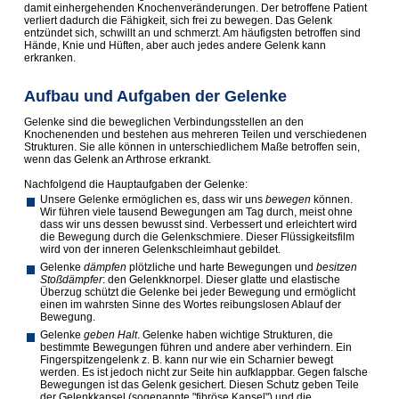
damit einhergehenden Knochenveränderungen. Der betroffene Patient
verliert dadurch die Fähigkeit, sich frei zu bewegen. Das Gelenk
entzündet sich, schwillt an und schmerzt. Am häufigsten betroffen sind
Hände, Knie und Hüften, aber auch jedes andere Gelenk kann
erkranken.
Aufbau und Aufgaben der Gelenke
Gelenke sind die beweglichen Verbindungsstellen an den
Knochenenden und bestehen aus mehreren Teilen und verschiedenen
Strukturen. Sie alle können in unterschiedlichem Maße betroffen sein,
wenn das Gelenk an Arthrose erkrankt.
Nachfolgend die Hauptaufgaben der Gelenke:
Unsere Gelenke ermöglichen es, dass wir uns
bewegen
können.
Wir führen viele tausend Bewegungen am Tag durch, meist ohne
dass wir uns dessen bewusst sind. Verbessert und erleichtert wird
die Bewegung durch die Gelenkschmiere. Dieser Flüssigkeitsfilm
wird von der inneren Gelenkschleimhaut gebildet.
Gelenke
dämpfen
plötzliche und harte Bewegungen und
besitzen
Stoßdämpfer
: den Gelenkknorpel. Dieser glatte und elastische
Überzug schützt die Gelenke bei jeder Bewegung und ermöglicht
einen im wah­rsten Sinne des Wortes reibungslosen Ablauf der
Bewegung.
Gelenke
geben Halt
. Gelenke haben wichtige Strukturen, die
bestimmte Bewegungen führen und andere aber verhindern. Ein
Fingerspitzengelenk z. B. kann nur wie ein Scharnier bewegt
werden. Es ist jedoch nicht zur Seite hin aufklappbar. Gegen falsche
Bewegungen ist das Gelenk gesichert. Diesen Schutz geben Teile
der Gelenkkapsel (sogenannte "fibröse Kapsel") und die