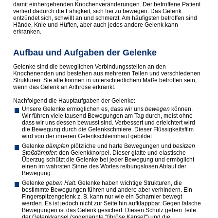
damit einhergehenden Knochenveränderungen. Der betroffene Patient
verliert dadurch die Fähigkeit, sich frei zu bewegen. Das Gelenk
entzündet sich, schwillt an und schmerzt. Am häufigsten betroffen sind
Hände, Knie und Hüften, aber auch jedes andere Gelenk kann
erkranken.
Aufbau und Aufgaben der Gelenke
Gelenke sind die beweglichen Verbindungsstellen an den
Knochenenden und bestehen aus mehreren Teilen und verschiedenen
Strukturen. Sie alle können in unterschiedlichem Maße betroffen sein,
wenn das Gelenk an Arthrose erkrankt.
Nachfolgend die Hauptaufgaben der Gelenke:
Unsere Gelenke ermöglichen es, dass wir uns
bewegen
können.
Wir führen viele tausend Bewegungen am Tag durch, meist ohne
dass wir uns dessen bewusst sind. Verbessert und erleichtert wird
die Bewegung durch die Gelenkschmiere. Dieser Flüssigkeitsfilm
wird von der inneren Gelenkschleimhaut gebildet.
Gelenke
dämpfen
plötzliche und harte Bewegungen und
besitzen
Stoßdämpfer
: den Gelenkknorpel. Dieser glatte und elastische
Überzug schützt die Gelenke bei jeder Bewegung und ermöglicht
einen im wah­rsten Sinne des Wortes reibungslosen Ablauf der
Bewegung.
Gelenke
geben Halt
. Gelenke haben wichtige Strukturen, die
bestimmte Bewegungen führen und andere aber verhindern. Ein
Fingerspitzengelenk z. B. kann nur wie ein Scharnier bewegt
werden. Es ist jedoch nicht zur Seite hin aufklappbar. Gegen falsche
Bewegungen ist das Gelenk gesichert. Diesen Schutz geben Teile
der Gelenkkapsel (sogenannte "fibröse Kapsel") und die