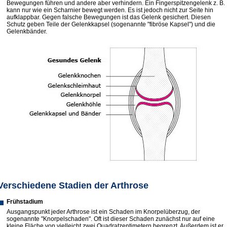
Bewegungen führen und andere aber verhindern. Ein Fingerspitzengelenk z. B.
kann nur wie ein Scharnier bewegt werden. Es ist jedoch nicht zur Seite hin
aufklappbar. Gegen falsche Bewegungen ist das Gelenk gesichert. Diesen
Schutz geben Teile der Gelenkkapsel (sogenannte "fibröse Kapsel") und die
Gelenkbänder.
Verschiedene Stadien der Arthrose
Frühstadium
Ausgangspunkt jeder Arthrose ist ein Schaden im Knorpelüberzug, der
sogenannte "Knorpelschaden". Oft ist dieser Schaden zunächst nur auf eine
kleine Fläche von vielleicht zwei Quadratzentimetern begrenzt. Außerdem ist er