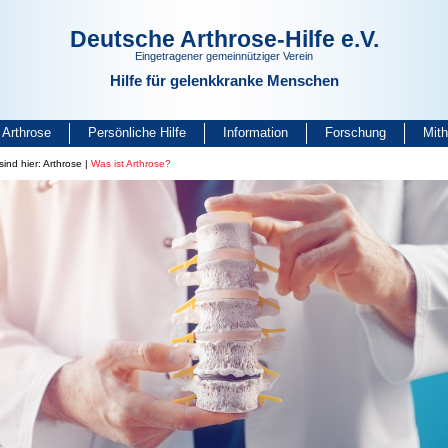
Deutsche Arthrose-Hilfe e.V.
Eingetragener gemeinnütziger Verein
Hilfe für gelenkkranke Menschen
Arthrose
Persönliche Hilfe
Information
Forschung
Mit
sind hier:
Arthrose
|
Was ist Arthrose?