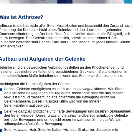
Was ist Arthrose?
Arthrose ist die häufigste aller Gelenkkrankheiten und beschreibt den Zustand nach
Zerstörung der Knorpelschicht eines Gelenks und den damit einhergehenden
Knochenveränderungen. Der betroffene Patient verliert dadurch die Fähigkeit, sich
frei zu bewegen. Das Gelenk entzündet sich, schwillt an und schmerzt. Am
häufigsten betroffen sind Hände, Knie und Hüften, aber auch jedes andere Gelenk
kann erkranken.
Aufbau und Aufgaben der Gelenke
Gelenke sind die beweglichen Verbindungsstellen an den Knochenenden und
bestehen aus mehreren Teilen und verschiedenen Strukturen. Sie alle können in
unterschiedlichem Maße betroffen sein, wenn das Gelenk an Arthrose erkrankt.
Nachfolgend die Hauptaufgaben der Gelenke:
Unsere Gelenke ermöglichen es, dass wir uns
bewegen
können. Wir führen
viele tausend Bewegungen am Tag durch, meist ohne dass wir uns dessen
bewusst sind. Verbessert und erleichtert wird die Bewegung durch die
Gelenkschmiere. Dieser Flüssigkeitsfilm wird von der inneren
Gelenkschleimhaut gebildet.
Gelenke
dämpfen
plötzliche und harte Bewegungen und
besitzen Stoßdämpfer
:
den Gelenkknorpel. Dieser glatte und elastische Überzug schützt die Gelenke
bei jeder Bewegung und ermöglicht einen im wah­rsten Sinne des Wortes
reibungslosen Ablauf der Bewegung.
Gelenke
geben Halt
. Gelenke haben wichtige Strukturen, die bestimmte