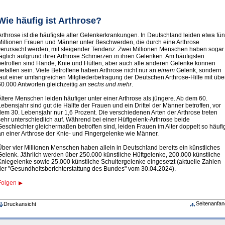
Wie häufig ist Arthrose?
Arthrose ist die häufigste aller Gelenkerkrankungen. In Deutschland leiden etwa fün
Millionen Frauen und Männer unter Beschwerden, die durch eine Arthrose
verursacht werden, mit steigender Tendenz. Zwei Millionen Menschen haben sogar
täglich aufgrund ihrer Arthrose Schmerzen in ihren Gelenken. Am häufigsten
betroffen sind Hände, Knie und Hüften, aber auch alle anderen Gelenke können
befallen sein. Viele Betroffene haben Arth­rose nicht nur an
einem
Gelenk, sondern
laut einer umfangreichen Mitgliederbefragung der Deutschen Arthrose-Hilfe mit übe
60.000 Antworten gleichzeitig
an sechs und mehr
.
Ältere Menschen leiden häufiger unter einer Arthrose als jüngere. Ab dem 60.
Lebensjahr sind gut die Hälfte der Frauen und ein Drittel der Männer betroffen, vor
dem 30. Lebensjahr nur 1,6 Prozent. Die verschiedenen Arten der Arthrose treten
sehr unterschiedlich auf. Während bei einer Hüftgelenk-Arthrose beide
Geschlechter gleichermaßen betroffen sind, leiden Frauen im Alter doppelt so häufi
an einer Arthrose der Knie- und Fingergelenke wie Männer.
Über vier Millionen Menschen haben allein in Deutschland bereits ein künstliches
Gelenk. Jährlich werden über 250.000 künstliche Hüftgelenke, 200.000 künstliche
Kniegelenke sowie 25.000 künstliche Schultergelenke eingesetzt (aktuelle Zahlen
der "Gesundheitsberichterstattung des Bundes" vom 30.04.2024).
Folgen
Seitenanfan
Druckansicht