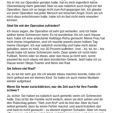
Als er mir zur Operation geraten hatte, hat es mich eigentlich keine
Überwindung mehr gekostet. Aber es war natürlich auch Angst vor der
Operation, dass ich so lange nicht zum Arzt gegangen bin. Ich glaube,
vor einer Operation hat jeder Mensch ein bisschen Angst. Doch als ich
mich dazu entschlossen hatte, habe ich es fast nicht mehr erwarten
können.
Sind Sie mit der Operation zufrieden?
Ich muss sagen, die Operation ist sehr gut verlaufen, und ich habe
seither keine Schmerzen mehr. Es ist wunderbar. Als ich nach Hause
kam, habe ich eine ambulante Halbtags-Reha gemacht. Meine Frau hat
mich immer hingefahren, und ich machte jeweils einen halben Tag
meine Übungen. Ich war natürlich vorsichtig und habe mich daran
gehalten, wenn es hieß, nur 30 Prozent auftreten. Und – toi, toi, toi – bis
heute habe ich keine Schmerzen mehr. Zwar spiele ich nicht mehr
Fußball, Tennis oder so etwas, aber das muss ja nicht sein, sonst
passiert da noch etwas mit dem künstlichen Gelenk. Jetzt habe ich zu
Hause einen Stepp-Trainer und fahre viel Rad.
Sie fahren viel Rad?
Ja, es tut mir sehr gut. Als ich wieder etwas machen konnte, habe ich
mich gefreut wie ein kleines Kind. So habe ich auch meine Muskeln
wieder aufgebaut.
Wenn Sie heute zurückblicken, war die Zeit auch für Ihre Familie
schwer?
Ja, sicher. Sie haben es natürlich auch gemerkt, wenn ich Schmerzen
hatte. Das ist für die Familie nicht einfach, wenn sie dich sehen und dir
den Ratschlag geben: "Geh zum Arzt" und du bist stur. Aber du hast
selbst gemerkt, dass du einen Fehler machst, und warst trotzdem stur
und hast es nicht gemacht – zu deinem eigenen Schaden. Aber ich muss