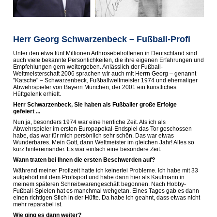
Herr Georg Schwarzenbeck – Fußball-Profi
Unter den etwa fünf Millionen Arthrosebetroffenen in Deutschland sind
auch viele bekannte Persönlichkeiten, die ihre eigenen Erfahrungen und
Empfehlungen gern weitergeben. Anlässlich der Fußball-
Weltmeisterschaft 2006 sprachen wir auch mit Herrn Georg – genannt
"Katsche" – Schwarzenbeck, Fußballweltmeister 1974 und ehemaliger
Abwehrspieler von Bayern München, der 2001 ein künstliches
Hüftgelenk erhielt.
Herr Schwarzenbeck, Sie haben als Fußballer große Erfolge
gefeiert ...
Nun ja, besonders 1974 war eine herrliche Zeit. Als ich als
Abwehrspieler im ersten Europapokal-Endspiel das Tor geschossen
habe, das war für mich persönlich sehr schön. Das war etwas
Wunderbares. Mein Gott, dann Weltmeister im gleichen Jahr! Alles so
kurz hintereinander. Es war einfach eine besondere Zeit.
Wann traten bei Ihnen die ersten Beschwerden auf?
Während meiner Profizeit hatte ich keinerlei Probleme. Ich habe mit 33
aufgehört mit dem Profisport und habe dann hier als Kaufmann in
meinem späteren Schreibwarengeschäft begonnen. Nach Hobby-
Fußball-Spielen hat es manchmal wehgetan. Eines Tages gab es dann
einen richtigen Stich in der Hüfte. Da habe ich geahnt, dass etwas nicht
mehr reparabel ist.
Wie ging es dann weiter?