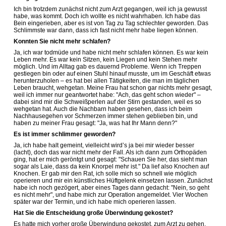
Ich bin trotzdem zunächst nicht zum Arzt gegangen, weil ich ja gewusst
habe, was kommt. Doch ich wollte es nicht wahrhaben. Ich habe das
Bein eingerieben, aber es ist von Tag zu Tag schlechter geworden. Das
Schlimmste war dann, dass ich fast nicht mehr habe liegen können.
Konnten Sie nicht mehr schlafen?
Ja, ich war todmüde und habe nicht mehr schlafen können. Es war kein
Leben mehr. Es war kein Sitzen, kein Liegen und kein Stehen mehr
möglich. Und im Alltag gab es dauernd Probleme. Wenn ich Treppen
gestiegen bin oder auf einen Stuhl hinauf musste, um im Geschäft etwas
herunterzuholen – es hat bei allen Tätigkeiten, die man im täglichen
Leben braucht, wehgetan. Meine Frau hat schon gar nichts mehr gesagt,
weil ich immer nur geantwortet habe: "Ach, das geht schon wieder" –
dabei sind mir die Schweißperlen auf der Stirn gestanden, weil es so
wehgetan hat. Auch die Nachbarn haben gesehen, dass ich beim
Nachhausegehen vor Schmerzen immer stehen geblieben bin, und
haben zu meiner Frau gesagt: "Ja, was hat Ihr Mann denn?"
Es ist immer schlimmer geworden?
Ja, ich habe halt gemeint, vielleicht wird’s ja bei mir wieder besser
(lacht), doch das war nicht mehr der Fall. Als ich dann zum Orthopäden
ging, hat er mich geröntgt und gesagt: "Schauen Sie her, das sieht man
sogar als Laie, dass da kein Knorpel mehr ist." Da lief also Knochen auf
Knochen. Er gab mir den Rat, ich solle mich so schnell wie möglich
operieren und mir ein künstliches Hüftgelenk einsetzen lassen. Zunächst
habe ich noch gezögert, aber eines Tages dann gedacht: "Nein, so geht
es nicht mehr", und habe mich zur Operation angemeldet. Vier Wochen
später war der Termin, und ich habe mich operieren lassen.
Hat Sie die Entscheidung große Überwindung gekostet?
Es hatte mich vorher große Überwindung gekostet, zum Arzt zu gehen.