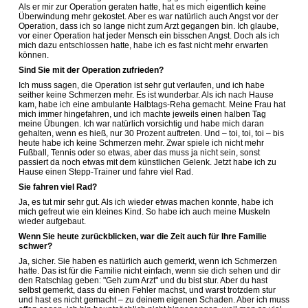
Als er mir zur Operation geraten hatte, hat es mich eigentlich keine
Überwindung mehr gekostet. Aber es war natürlich auch Angst vor der
Operation, dass ich so lange nicht zum Arzt gegangen bin. Ich glaube,
vor einer Operation hat jeder Mensch ein bisschen Angst. Doch als ich
mich dazu entschlossen hatte, habe ich es fast nicht mehr erwarten
können.
Sind Sie mit der Operation zufrieden?
Ich muss sagen, die Operation ist sehr gut verlaufen, und ich habe
seither keine Schmerzen mehr. Es ist wunderbar. Als ich nach Hause
kam, habe ich eine ambulante Halbtags-Reha gemacht. Meine Frau hat
mich immer hingefahren, und ich machte jeweils einen halben Tag
meine Übungen. Ich war natürlich vorsichtig und habe mich daran
gehalten, wenn es hieß, nur 30 Prozent auftreten. Und – toi, toi, toi – bis
heute habe ich keine Schmerzen mehr. Zwar spiele ich nicht mehr
Fußball, Tennis oder so etwas, aber das muss ja nicht sein, sonst
passiert da noch etwas mit dem künstlichen Gelenk. Jetzt habe ich zu
Hause einen Stepp-Trainer und fahre viel Rad.
Sie fahren viel Rad?
Ja, es tut mir sehr gut. Als ich wieder etwas machen konnte, habe ich
mich gefreut wie ein kleines Kind. So habe ich auch meine Muskeln
wieder aufgebaut.
Wenn Sie heute zurückblicken, war die Zeit auch für Ihre Familie
schwer?
Ja, sicher. Sie haben es natürlich auch gemerkt, wenn ich Schmerzen
hatte. Das ist für die Familie nicht einfach, wenn sie dich sehen und dir
den Ratschlag geben: "Geh zum Arzt" und du bist stur. Aber du hast
selbst gemerkt, dass du einen Fehler machst, und warst trotzdem stur
und hast es nicht gemacht – zu deinem eigenen Schaden. Aber ich muss