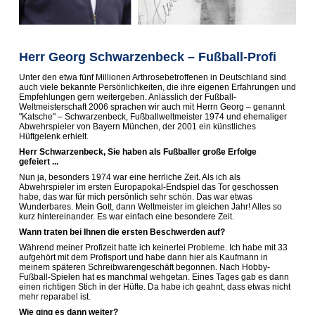
Herr Georg Schwarzenbeck – Fußball-Profi
Unter den etwa fünf Millionen Arthrosebetroffenen in Deutschland sind
auch viele bekannte Persönlichkeiten, die ihre eigenen Erfahrungen und
Empfehlungen gern weitergeben. Anlässlich der Fußball-
Weltmeisterschaft 2006 sprachen wir auch mit Herrn Georg – genannt
"Katsche" – Schwarzenbeck, Fußballweltmeister 1974 und ehemaliger
Abwehrspieler von Bayern München, der 2001 ein künstliches
Hüftgelenk erhielt.
Herr Schwarzenbeck, Sie haben als Fußballer große Erfolge
gefeiert ...
Nun ja, besonders 1974 war eine herrliche Zeit. Als ich als
Abwehrspieler im ersten Europapokal-Endspiel das Tor geschossen
habe, das war für mich persönlich sehr schön. Das war etwas
Wunderbares. Mein Gott, dann Weltmeister im gleichen Jahr! Alles so
kurz hintereinander. Es war einfach eine besondere Zeit.
Wann traten bei Ihnen die ersten Beschwerden auf?
Während meiner Profizeit hatte ich keinerlei Probleme. Ich habe mit 33
aufgehört mit dem Profisport und habe dann hier als Kaufmann in
meinem späteren Schreibwarengeschäft begonnen. Nach Hobby-
Fußball-Spielen hat es manchmal wehgetan. Eines Tages gab es dann
einen richtigen Stich in der Hüfte. Da habe ich geahnt, dass etwas nicht
mehr reparabel ist.
Wie ging es dann weiter?