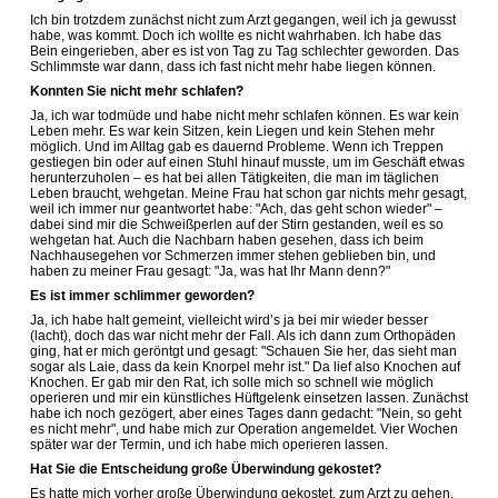
Ich bin trotzdem zunächst nicht zum Arzt gegangen, weil ich ja gewusst
habe, was kommt. Doch ich wollte es nicht wahrhaben. Ich habe das
Bein eingerieben, aber es ist von Tag zu Tag schlechter geworden. Das
Schlimmste war dann, dass ich fast nicht mehr habe liegen können.
Konnten Sie nicht mehr schlafen?
Ja, ich war todmüde und habe nicht mehr schlafen können. Es war kein
Leben mehr. Es war kein Sitzen, kein Liegen und kein Stehen mehr
möglich. Und im Alltag gab es dauernd Probleme. Wenn ich Treppen
gestiegen bin oder auf einen Stuhl hinauf musste, um im Geschäft etwas
herunterzuholen – es hat bei allen Tätigkeiten, die man im täglichen
Leben braucht, wehgetan. Meine Frau hat schon gar nichts mehr gesagt,
weil ich immer nur geantwortet habe: "Ach, das geht schon wieder" –
dabei sind mir die Schweißperlen auf der Stirn gestanden, weil es so
wehgetan hat. Auch die Nachbarn haben gesehen, dass ich beim
Nachhausegehen vor Schmerzen immer stehen geblieben bin, und
haben zu meiner Frau gesagt: "Ja, was hat Ihr Mann denn?"
Es ist immer schlimmer geworden?
Ja, ich habe halt gemeint, vielleicht wird’s ja bei mir wieder besser
(lacht), doch das war nicht mehr der Fall. Als ich dann zum Orthopäden
ging, hat er mich geröntgt und gesagt: "Schauen Sie her, das sieht man
sogar als Laie, dass da kein Knorpel mehr ist." Da lief also Knochen auf
Knochen. Er gab mir den Rat, ich solle mich so schnell wie möglich
operieren und mir ein künstliches Hüftgelenk einsetzen lassen. Zunächst
habe ich noch gezögert, aber eines Tages dann gedacht: "Nein, so geht
es nicht mehr", und habe mich zur Operation angemeldet. Vier Wochen
später war der Termin, und ich habe mich operieren lassen.
Hat Sie die Entscheidung große Überwindung gekostet?
Es hatte mich vorher große Überwindung gekostet, zum Arzt zu gehen.