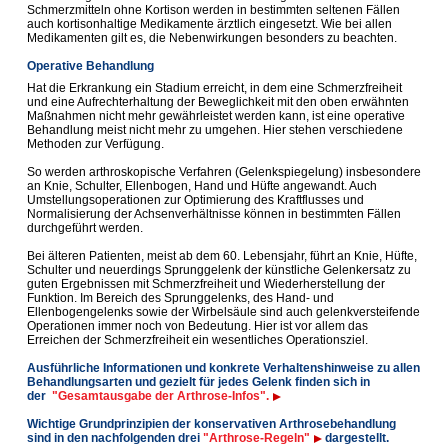
Schmerz­mitteln ohne Kortison werden in bestimmten seltenen Fällen
auch kortisonhaltige Medi­kamente ärztlich eingesetzt. Wie bei allen
Medikamenten gilt es, die Neben­wirkungen besonders zu beachten.
Operative Behandlung
Hat die Erkrankung ein Stadium erreicht, in dem eine Schmerzfreiheit
und eine Aufrechterhaltung der Beweglichkeit mit den oben erwähnten
Maßnahmen nicht mehr gewährleistet werden kann, ist eine operative
Behandlung meist nicht mehr zu umgehen. Hier stehen verschiedene
Methoden zur Verfügung.
So werden arthroskopische Verfahren (Gelenkspiegelung) insbesondere
an Knie, Schulter, Ellenbogen, Hand und Hüfte angewandt. Auch
Umstellungs­operationen zur Optimierung des Kraftflusses und
Normalisierung der Achsenverhältnisse können in bestimmten Fällen
durchgeführt werden.
Bei älteren Patienten, meist ab dem 60. Lebensjahr, führt an Knie, Hüfte,
Schulter und neuerdings Sprunggelenk der künstliche Gelenkersatz zu
guten Ergebnissen mit Schmerz­freiheit und Wiederherstellung der
Funktion. Im Bereich des Sprungge­lenks, des Hand- und
Ellenbogengelenks sowie der Wirbelsäule sind auch gelenkversteifende
Operationen immer noch von Bedeutung. Hier ist vor allem das
Erreichen der Schmerzfreiheit ein wesentliches Operations­ziel.
Ausführliche Informationen und konkrete Verhaltenshinweise zu allen
Behandlungsarten und gezielt für jedes Gelenk finden sich in
der
"Gesamtausgabe der Arthrose-Infos".
Wichtige Grundprinzipien der konservativen Arthrosebehandlung
sind in den nachfolgenden drei
"Arthrose-Regeln"
dargestellt.