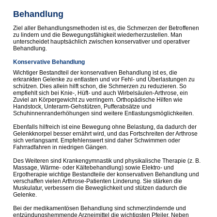
Behandlung
Ziel aller Behandlungsmethoden ist es, die Schmerzen der Betroffenen
zu lindern und die Bewegungsfähigkeit wiederherzustellen. Man
unterscheidet hauptsächlich zwischen konservativer und operativer
Behandlung.
Konservative Behandlung
Wichtiger Bestandteil der konservativen Behandlung ist es, die
erkrankten Gelenke zu entlasten und vor Fehl- und Überlastungen zu
schützen. Dies allein hilft schon, die Schmerzen zu reduzieren. So
empfiehlt sich bei Knie-, Hüft- und auch Wirbelsäulen-Arthrose, ein
Zuviel an Körpergewicht zu verringern. Orthopädische Hilfen wie
Handstock, Unterarm-Gehstützen, Pufferabsätze und
Schuhinnenranderhöhungen sind weitere Entlastungs­möglichkeiten.
Ebenfalls hilfreich ist eine Bewegung ohne Belastung, da dadurch der
Gelenkknorpel besser ernährt wird, und das Fortschreiten der Arthrose
sich verlangsamt. Empfehlenswert sind daher Schwimmen oder
Fahrradfahren in niedrigen Gängen.
Des Weiteren sind Krankengymnastik und physikalische Therapie (z. B.
Massage, Wärme- oder Kältebehandlung) sowie Elektro- und
Ergotherapie wichtige Bestandteile der konservativen Behandlung und
verschaffen vielen Arthrose-Patienten Linderung. Sie stärken die
Muskulatur, verbessern die Beweglichkeit und stützen dadurch die
Gelenke.
Bei der medikamentösen Behandlung sind schmerzlindernde und
entzündungshemmende Arzneimittel die wichtigsten Pfeiler. Neben