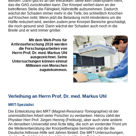
werden. Dann gibt es an der erkrankten Stelle kein Gittersystem mehr,
das die GAG zurückhalten kann. Der Knorpel verliert dann an der
betroffenen Stelle die
Fähigkeit, Nährstoffe aufzunehmen. Dadurch
wächst der Schaden immer mehr in die Tiefe, bis schließlich Knochen
auf Knochen reibt. Wenn jetzt die Belastung nicht mindestens um die
Hälfte reduziert wird, werden zudem jene Knorpel-Bereiche geschädigt,
die noch gesund sind. Dann wächst der Schaden auch noch in die
Breite und er wird immer größer.
Mit dem Welt-Preis für
Arthroseforschung 2016 werden
die Forschungsarbeiten von
Herrn Prof. Dr. med. Markus Uhl
ausgezeichnet. Seine
Untersuchungen
können einmal
Millionen von Menschen
zugutekommen.
Verleihung an Herrn Prof. Dr. med. Markus Uhl
MRT-Spezialist
D
ie Entwicklung des MRT (Magnet-Resonanz-Tomographie) ist der
unermüdlichen Arbeit vieler Forscher zu verdanken. Hierzu zählt der
Physiker Herr Prof. Jürgen Hennig (Freiburg), aber auch viele andere.
An derselben Universität sind Ärzte tätig, die sich an vorderster Front um
die Weiterentwicklung der Knorpeltherapie bemühen und die die
Deutsche Arthrose-Hilfe seit Jahren fördert. Die MRT-Untersuchungen,