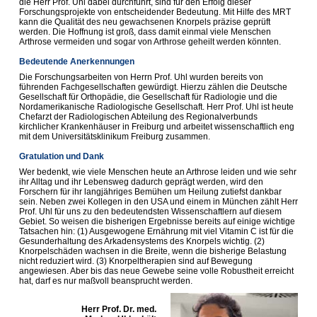
die Herr Prof. Uhl dabei durchführt, sind für den Erfolg dieser
Forschungsprojekte von entscheidender Bedeutung. Mit Hilfe des MRT
kann die Qualität des neu gewachsenen Knorpels präzise geprüft
werden. Die Hoffnung ist groß, dass d
amit einmal viele Menschen
Arthrose vermeiden und sogar von Arthrose geheilt werden könnten
.
Bedeutende Anerkennungen
D
ie Forschungsarbeiten von Herrn Prof. Uhl wurden bereits von
führenden Fachgesellschaften gewürdigt. Hierzu zählen die Deutsche
Gesellschaft für Orthopädie, die Gesellschaft für Radiologie und die
Nordamerikanische Radiologische Gesellschaft. Herr Prof. Uhl ist heute
Chefarzt der Radiologischen Abteilung des Regionalverbunds
kirchlicher Krankenhäuser in Freiburg und arbeitet wissenschaftlich eng
mit dem Universitätsklinikum Freiburg zusammen
.
Gratulation und Dank
Wer
bedenkt, wie viele Menschen heute an Arthrose leiden und wie sehr
ihr Alltag und ihr Lebensweg dadurch geprägt werden, wird den
Forschern für ihr langjähriges Bemühen um Heilung zutiefst dankbar
sein. Neben zwei Kollegen in den USA und einem in München zählt Herr
Prof. Uhl für uns zu den bedeutendsten Wissenschaftlern auf diesem
Gebiet. So weisen die bisherigen Ergebnisse bereits auf einige wichtige
Tatsachen hin: (1) Ausgewog
ene Ernährung mit viel Vitamin C ist für die
Gesunderhaltung des Arkadensystems des Knorpels wichtig. (2)
Knorpelschäden wachsen in die Breite, wenn die bisherige Belastung
nicht reduziert wird. (3) Knorpeltherapien sind auf Bewegung
angewiesen. Aber bis das neue Gewebe seine volle Robustheit erreicht
hat, darf es nur maßvoll beansprucht werden
.
Herr Prof. Dr. med.