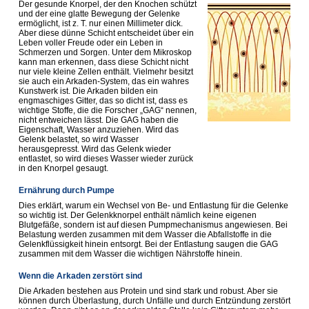
Der gesunde Knorpel, der den Knochen schützt
und der eine glatte Bewegung der Gelenke
ermöglicht, ist z. T. nur einen Millimeter dick.
Aber diese dünne Schicht entscheidet über ein
Leben voller Freude oder ein Leben in
Schmerzen und Sorgen. Unter dem Mikroskop
kann man erkennen, dass diese Schicht nicht
nur viele kleine Zellen enthält. Vielmehr besitzt
sie auch ein Arkaden-System, das ein wahres
Kunstwerk ist. Die Arkaden bilden ein
engmaschiges Gitter, das so dicht ist, dass es
wichtige Stoffe, die die Forscher „GAG“ nennen,
nicht entweichen lässt. Die GAG haben die
Eigenschaft, Wasser anzuziehen. Wird das
Gelenk belastet, so wird Wasser
herausgepresst. Wird das Gelenk wieder
entlastet, so wird dieses Wasser wieder zurück
in den Knorpel gesaugt.
Ernährung durch Pumpe
Dies erklärt, warum ein Wechsel von Be- und Entlastung für die Gelenke
so wichtig ist. Der Gelenkknorpel enthält nämlich keine eigenen
Blutgefäße, sondern ist auf diesen Pumpmechanismus angewiesen. Bei
Belastung werden zusammen mit dem Wasser die Abfallstoffe in die
Gelenkflüssigkeit hinein entsorgt. Bei der Entlastung saugen die GAG
zusammen mit dem Wasser die wichtigen Nährstoffe hinein
.
Wenn die Arkaden zerstört sind
Die Arkaden bestehen aus Protein und sind stark und robust. Aber sie
können durch Überlastung, durch Unfälle und durch Entzündung zerstört